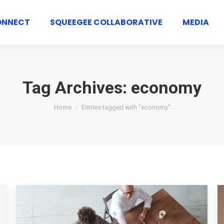
ONNECT
SQUEEGEE COLLABORATIVE
MEDIA
Tag Archives:
economy
You are here:
Home
Entries tagged with "economy"