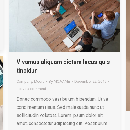
Vivamus aliquam dictum lacus quis
tincidun
Company
,
Media
By
MOAAME
December 22, 2019
Leave a comment
Donec commodo vestibulum bibendum. Ut vel
condimentum risus. Sed malesuada nunc ut
sollicitudin volutpat. Lorem ipsum dolor sit
amet, consectetur adipiscing elit. Vestibulum