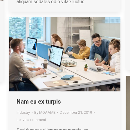
aliquam sodales odio vitae luctus.
Nam eu ex turpis
Industry
By
MOAAME
December 21, 2019
Leave a comment