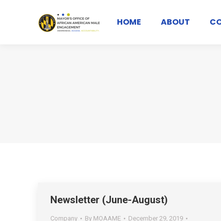
HOME
ABOUT
C
Newsletter (June-August)
Company
By
MOAAME
December 29, 2019