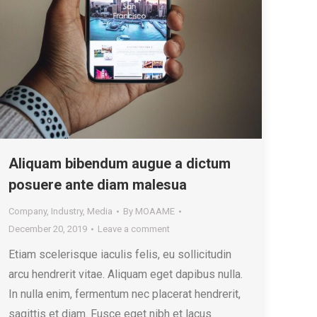
Aliquam bibendum augue a dictum
posuere ante diam malesua
Company
,
Industry
,
Media
By
MOAAME
December 20, 2019
Leave a comment
Etiam scelerisque iaculis felis, eu sollicitudin
arcu hendrerit vitae. Aliquam eget dapibus nulla.
In nulla enim, fermentum nec placerat hendrerit,
sagittis et diam. Fusce eget nibh et lacus